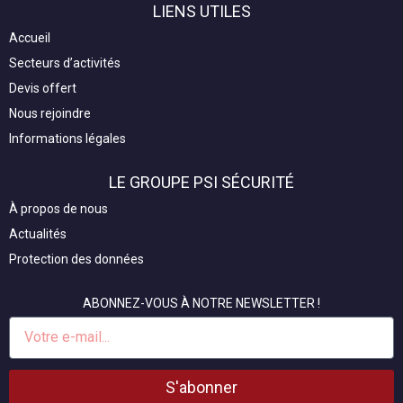
LIENS UTILES
b
e
u
o
d
b
Accueil
o
i
e
Secteurs d’activités
k
n
Devis offert
Nous rejoindre
Informations légales
LE GROUPE PSI SÉCURITÉ
À propos de nous
Actualités
Protection des données
ABONNEZ-VOUS À NOTRE NEWSLETTER !
E-
mail
S'abonner