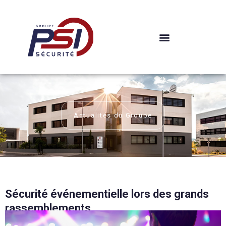
Aller
au
contenu
Actualités du Groupe
Sécurité événementielle lors des grands
rassemblements