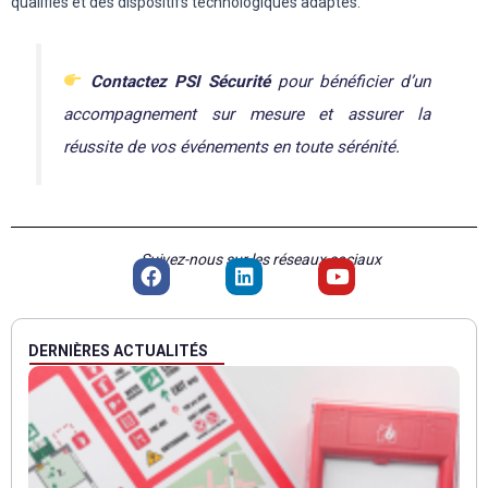
qualifiés et des dispositifs technologiques adaptés.
Contactez PSI Sécurité
pour bénéficier d’un
accompagnement sur mesure et assurer la
réussite de vos événements en toute sérénité.
Suivez-nous sur les réseaux sociaux
F
L
Y
a
i
o
c
n
u
e
k
t
b
e
u
DERNIÈRES ACTUALITÉS
o
d
b
o
i
e
k
n