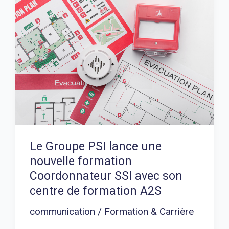
Groupe
PSI
lance
une
nouvelle
formation
Coordonnateur
SSI
avec
Le Groupe PSI lance une
son
nouvelle formation
centre
Coordonnateur SSI avec son
de
centre de formation A2S
formation
communication
/
Formation & Carrière
A2S