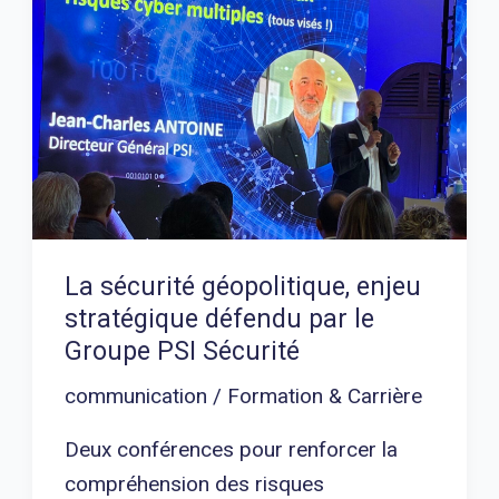
sécurité
géopolitique,
enjeu
stratégique
défendu
par
le
Groupe
PSI
La sécurité géopolitique, enjeu
Sécurité
stratégique défendu par le
Groupe PSI Sécurité
communication
/
Formation & Carrière
Deux conférences pour renforcer la
compréhension des risques