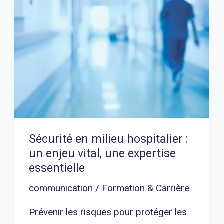
un
enjeu
vital,
une
expertise
essentielle
Sécurité en milieu hospitalier :
un enjeu vital, une expertise
essentielle
communication
/
Formation & Carrière
Prévenir les risques pour protéger les