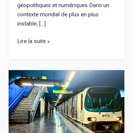
géopolitiques et numériques Dans un
contexte mondial de plus en plus
instable, […]
Lire la suite »
Un
exemple
d’engagement
dans
la
sécurité
en