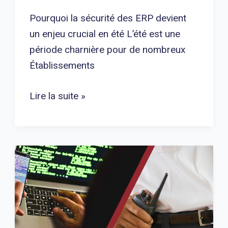
Pourquoi la sécurité des ERP devient
un enjeu crucial en été L’été est une
période charnière pour de nombreux
Établissements
Lire la suite »
Cyber-
sûreté
et
sûreté
physique