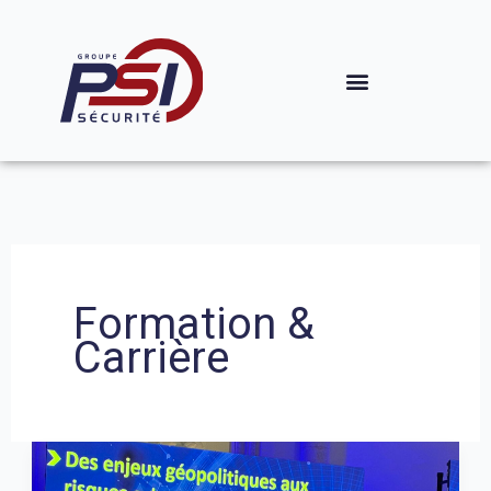
Aller
au
contenu
Formation &
Carrière
La