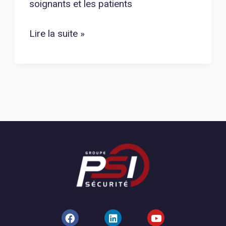
soignants et les patients
Lire la suite »
F
L
Y
a
i
o