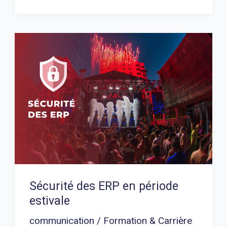
Sécurité
des
ERP
en
période
estivale
Sécurité des ERP en période
estivale
communication
/
Formation & Carrière