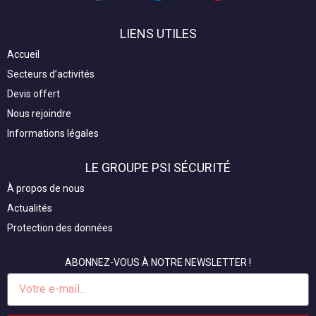
c
n
u
e
k
t
LIENS UTILES
b
e
u
o
d
b
Accueil
o
i
e
Secteurs d’activités
k
n
Devis offert
Nous rejoindre
Informations légales
LE GROUPE PSI SÉCURITÉ
À propos de nous
Actualités
Protection des données
ABONNEZ-VOUS À NOTRE NEWSLETTER !
E-
mail