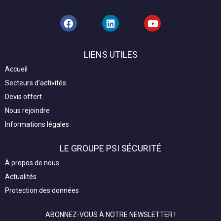
F
L
Y
a
i
o
c
n
u
e
k
t
LIENS UTILES
b
e
u
o
d
b
Accueil
o
i
e
Secteurs d’activités
k
n
Devis offert
Nous rejoindre
Informations légales
LE GROUPE PSI SÉCURITÉ
À propos de nous
Actualités
Protection des données
ABONNEZ-VOUS À NOTRE NEWSLETTER !